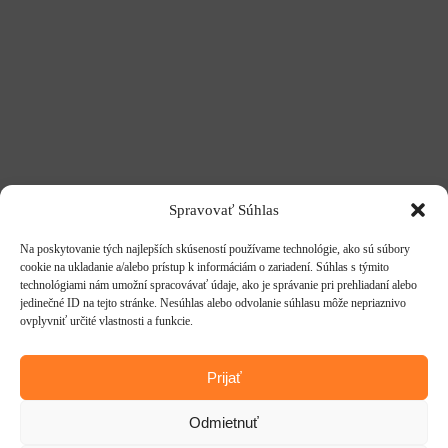
Spravovať Súhlas
Na poskytovanie tých najlepších skúseností používame technológie, ako sú súbory
cookie na ukladanie a/alebo prístup k informáciám o zariadení. Súhlas s týmito
technológiami nám umožní spracovávať údaje, ako je správanie pri prehliadaní alebo
jedinečné ID na tejto stránke. Nesúhlas alebo odvolanie súhlasu môže nepriaznivo
ovplyvniť určité vlastnosti a funkcie.
Prijať
Odmietnuť